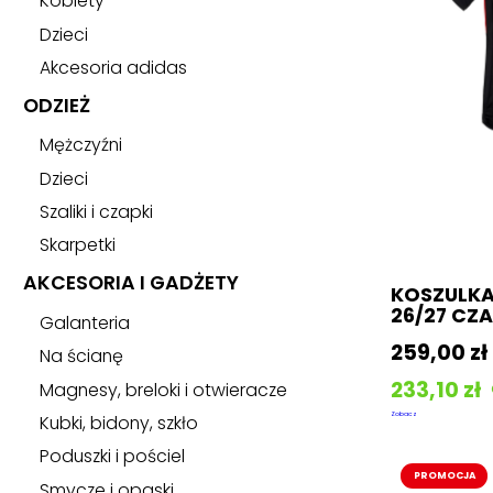
Kobiety
Dzieci
Akcesoria adidas
ODZIEŻ
Mężczyźni
Dzieci
Szaliki i czapki
Skarpetki
AKCESORIA I GADŻETY
KOSZULK
26/27 CZ
Galanteria
259,00
zł
Na ścianę
233,10
zł
Magnesy, breloki i otwieracze
Zobacz
Kubki, bidony, szkło
Poduszki i pościel
PROMOCJA
Smycze i opaski