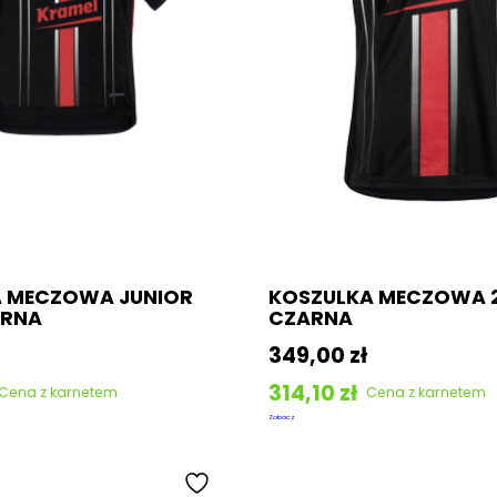
Odstąpienie od umowy
Regulamin promocji
Kup bilet
A MECZOWA JUNIOR
KOSZULKA MECZOWA 2
ARNA
CZARNA
349,00
zł
314,10
zł
Cena z karnetem
Cena z karnetem
Zobacz