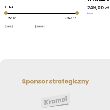
249,00
zł
CENA
Zobacz
zł
150.00
zł
349.00
Filtruj
Wyczyść
Sponsor strategiczny