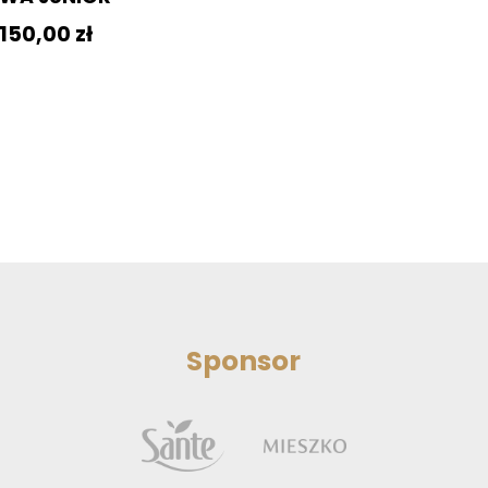
150,00
zł
Sponsor