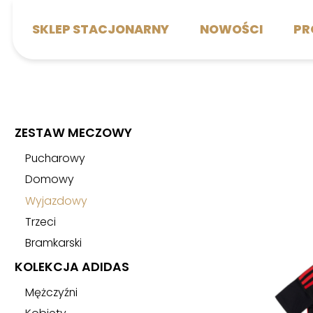
SKLEP STACJONARNY
NOWOŚCI
PR
Wyróżnione
Zestaw mecz
ZESTAW MECZOWY
Pucharowy
Domowy
Nowości
Wyjazdowy
Promocje
Trzeci
Bramkarski
Sklep stacjonarny
KOLEKCJA ADIDAS
Bilety
Mężczyźni
Kontakt