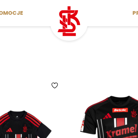
OMOCJE
P
owy
Kolekcja adidas
Odzież
Informacje
Dostawa
Płatności
Regulamin sklepu