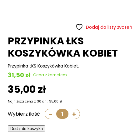
Promocje
Sklep stacjonarny
Bilety
Dodaj do listy życzeń
PRZYPINKA ŁKS
Kontakt
KOSZYKÓWKA KOBIET
Informacje
Przypinka ŁKS Koszykówka Kobiet.
31,50
zł
Cena z karnetem
35,00
zł
Najniższa cena z 30 dni:
35,00
zł
-
+
Wybierz ilość
ilość
PRZYPINKA
ŁKS
Kup bilet
KOSZYKÓWKA
Dodaj do koszyka
KOBIET