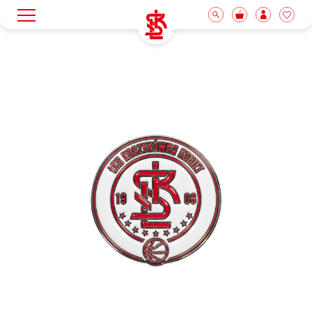
Wyróżnione
Zestaw meczowy
Kolekcja adidas
Odzież
Akcesoria i gadżety
Nowości