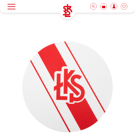
Wyróżnione
Zestaw meczowy
Kolekcja adidas
Odzież
Akcesoria i gadżety
Nowości