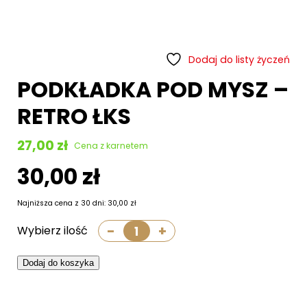
Promocje
Sklep stacjonarny
Bilety
Dodaj do listy życzeń
PODKŁADKA POD MYSZ –
Kontakt
RETRO ŁKS
Informacje
27,00
zł
Cena z karnetem
30,00
zł
Najniższa cena z 30 dni:
30,00
zł
-
+
Wybierz ilość
ilość
PODKŁADKA
POD
MYSZ
Dodaj do koszyka
-
RETRO
Kup bilet
ŁKS