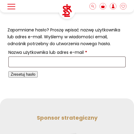
Wyróżnione
Zapomniane hasło? Proszę wpisać nazwę użytkownika
Zestaw meczowy
lub adres e-mail. Wyślemy w wiadomości email,
odnośnik potrzebny do utworzenia nowego hasła.
Kolekcja adidas
Wymagane
Nazwa użytkownika lub adres e-mail
*
Odzież
Zresetuj hasło
Akcesoria i gadżety
Sponsor strategiczny
Nowości