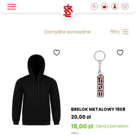
Wyróżnione
Filtry
Zestaw meczowy
Kolekcja adidas
Odzież
Akcesoria i gadżety
BRELOK METALOWY 1908
20,00
zł
Nowości
18,00
zł
Cena z karnetem
Zobacz