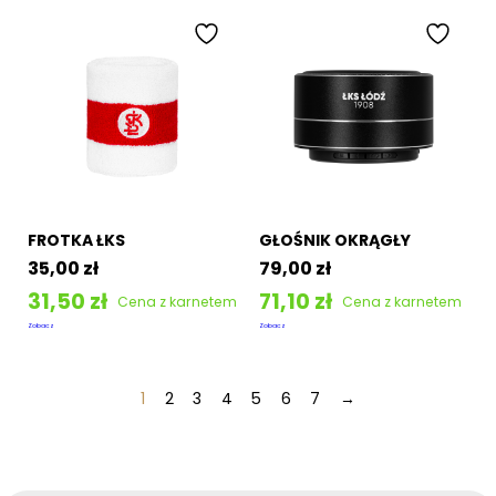
FROTKA ŁKS
GŁOŚNIK OKRĄGŁY
35,00
zł
79,00
zł
31,50
zł
71,10
zł
Cena z karnetem
Cena z karnetem
Zobacz
Zobacz
1
2
3
4
5
6
7
→