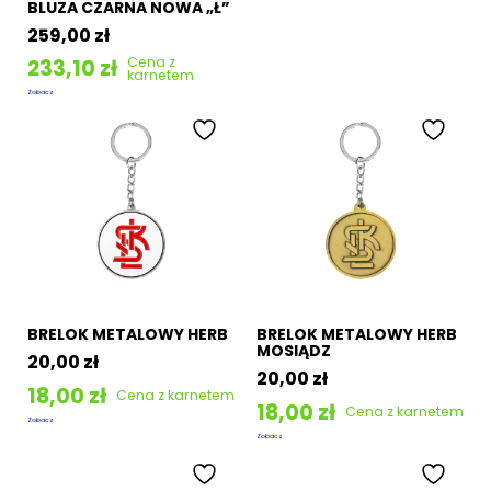
Promocje
BLUZA CZARNA NOWA „Ł”
259,00
zł
Sklep stacjonarny
Cena z
233,10
zł
karnetem
Bilety
Zobacz
Kontakt
Informacje
BRELOK METALOWY HERB
BRELOK METALOWY HERB
MOSIĄDZ
20,00
zł
20,00
zł
18,00
zł
Cena z karnetem
18,00
zł
Cena z karnetem
Zobacz
Kup bilet
Zobacz